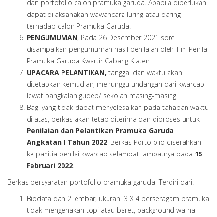
dan portofolio calon pramuka garuda. Apabila diperlukan
dapat dilaksanakan wawancara luring atau daring
terhadap calon Pramuka Garuda.
PENGUMUMAN
, Pada 26 Desember 2021 sore
disampaikan pengumuman hasil penilaian oleh Tim Penilai
Pramuka Garuda Kwartir Cabang Klaten
UPACARA PELANTIKAN,
tanggal dan waktu akan
ditetapkan kemudian, menunggu undangan dari kwarcab
lewat pangkalan gudep/ sekolah masing-masing.
Bagi yang tidak dapat menyelesaikan pada tahapan waktu
di atas, berkas akan tetap diterima dan diproses untuk
Penilaian dan Pelantikan Pramuka Garuda
Angkatan I Tahun 2022
. Berkas Portofolio diserahkan
ke panitia penilai kwarcab selambat-lambatnya pada
15
Februari 2022
.
Berkas persyaratan portofolio pramuka garuda Terdiri dari:
Biodata dan 2 lembar, ukuran 3 X 4 berseragam pramuka
tidak mengenakan topi atau baret, background warna