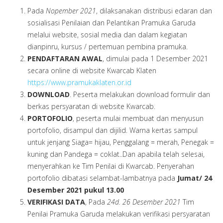
Pada
Nopember
2021
, dilaksanakan distribusi edaran dan
sosialisasi Penilaian dan Pelantikan Pramuka Garuda
melalui website, sosial media dan dalam kegiatan
dianpinru, kursus / pertemuan pembina pramuka.
PENDAFTARAN AWAL
, dimulai pada 1 Desember 2021
secara online di website Kwarcab Klaten
https://www.pramukaklaten.or.id
DOWNLOAD
. Peserta melakukan download formulir dan
berkas persyaratan di website Kwarcab.
PORTOFOLIO
, peserta mulai membuat dan menyusun
portofolio, disampul dan dijilid. Warna kertas sampul
untuk jenjang Siaga= hijau, Penggalang = merah, Penegak =
kuning dan Pandega = coklat..Dan apabila telah selesai,
menyerahkan ke Tim Penilai di Kwarcab. Penyerahan
portofolio dibatasi selambat-lambatnya pada
Jumat
/
24
Desember 2021 pukul 13.00
VERIFIKASI DATA
, Pada
24
d.
26
Desember 2021
Tim
Penilai Pramuka Garuda melakukan verifikasi persyaratan